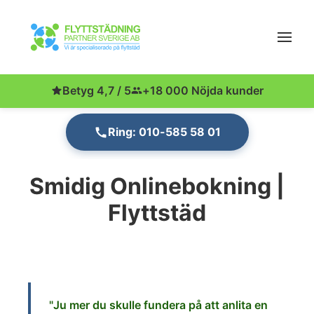
Betyg 4,7 / 5
+18 000 Nöjda kunder
Ring: 010-585 58 01
Smidig Onlinebokning |
Flyttstäd
"Ju
mer du skulle fund
era på att anlita en